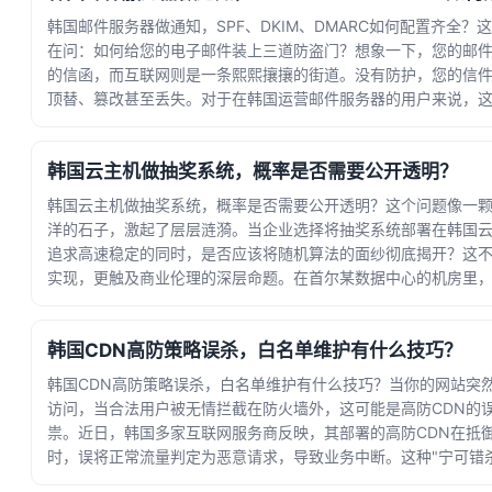
韩国邮件服务器做通知，SPF、DKIM、DMARC如何配置齐全？
在问：如何给您的电子邮件装上三道防盗门？想象一下，您的邮
的信函，而互联网则是一条熙熙攘攘的街道。没有防护，您的信
顶替、篡改甚至丢失。对于在韩国运营邮件服务器的用户来说，
术... · 时间：2026-05-26 06:25:16
韩国云主机做抽奖系统，概率是否需要公开透明？
韩国云主机做抽奖系统，概率是否需要公开透明？这个问题像一
洋的石子，激起了层层涟漪。当企业选择将抽奖系统部署在韩国
追求高速稳定的同时，是否应该将随机算法的面纱彻底揭开？这
实现，更触及商业伦理的深层命题。在首尔某数据中心的机房里
器正处理... · 时间：2026-05-22 20:00:42
韩国CDN高防策略误杀，白名单维护有什么技巧？
韩国CDN高防策略误杀，白名单维护有什么技巧？当你的网站突
访问，当合法用户被无情拦截在防火墙外，这可能是高防CDN的
祟。近日，韩国多家互联网服务商反映，其部署的高防CDN在抵御
时，误将正常流量判定为恶意请求，导致业务中断。这种"宁可错杀一
· 时间：2026-05-20 13:40:10