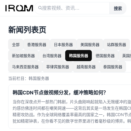
搜索
新闻列表页
全部
香港服务器
日本服务器
美国服务器
站群服务器
新加坡服务器
台湾服务器
韩国服务器
德国服务器
英国
马来西亚服务器
菲律宾服务器
越南服务器
泰国服务器
当前栏目：韩国服务器
韩国CDN节点做视频分发，缓冲策略如何？
当你在深夜点开一部热门韩剧，片头曲刚响起就陷入无限缓冲的
灼感仿佛连时间都在嘲笑网速——这背后其实是一场发生在韩国C
精密攻防战。作为全球网络覆盖率最高的国家之一，韩国CDN节
犹如精密钟表，在你看不见的数字世界里进行着毫秒级的博弈。韩
商... · 时间：2026-08-08 07:20:14