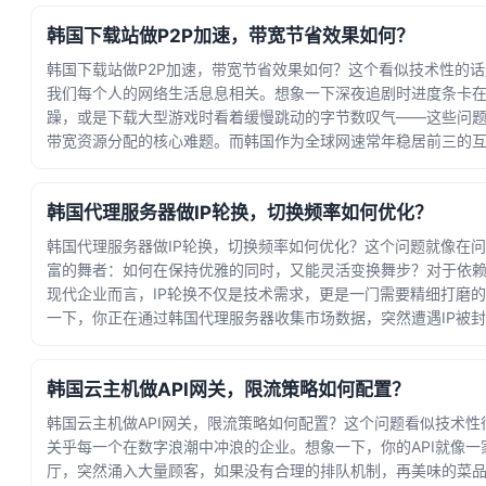
韩国下载站做P2P加速，带宽节省效果如何？
韩国下载站做P2P加速，带宽节省效果如何？这个看似技术性的
我们每个人的网络生活息息相关。想象一下深夜追剧时进度条卡在
躁，或是下载大型游戏时看着缓慢跳动的字节数叹气——这些问
带宽资源分配的核心难题。而韩国作为全球网速常年稳居前三的
其下载... · 时间：2026-06-25 15:54:52
韩国代理服务器做IP轮换，切换频率如何优化？
韩国代理服务器做IP轮换，切换频率如何优化？这个问题就像在
富的舞者：如何在保持优雅的同时，又能灵活变换舞步？对于依
现代企业而言，IP轮换不仅是技术需求，更是一门需要精细打磨
一下，你正在通过韩国代理服务器收集市场数据，突然遭遇IP被
高... · 时间：2026-06-23 04:21:10
韩国云主机做API网关，限流策略如何配置？
韩国云主机做API网关，限流策略如何配置？这个问题看似技术性
关乎每一个在数字浪潮中冲浪的企业。想象一下，你的API就像一
厅，突然涌入大量顾客，如果没有合理的排队机制，再美味的菜