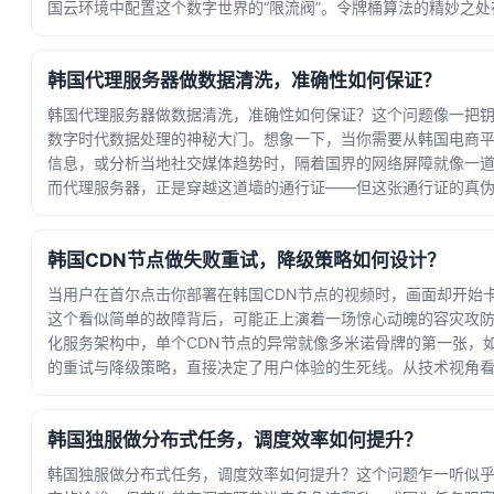
国云环境中配置这个数字世界的“限流阀”。令牌桶算法的精妙之处
平衡... · 时间：2026-07-29 23:14:07
韩国代理服务器做数据清洗，准确性如何保证？
韩国代理服务器做数据清洗，准确性如何保证？这个问题像一把
数字时代数据处理的神秘大门。想象一下，当你需要从韩国电商
信息，或分析当地社交媒体趋势时，隔着国界的网络屏障就像一
而代理服务器，正是穿越这道墙的通行证——但这张通行证的真
直接决定... · 时间：2026-07-25 02:55:57
韩国CDN节点做失败重试，降级策略如何设计？
当用户在首尔点击你部署在韩国CDN节点的视频时，画面却开始
这个看似简单的故障背后，可能正上演着一场惊心动魄的容灾攻
化服务架构中，单个CDN节点的异常就像多米诺骨牌的第一张，
的重试与降级策略，直接决定了用户体验的生死线。从技术视角
绝非... · 时间：2026-07-21 19:50:51
韩国独服做分布式任务，调度效率如何提升？
韩国独服做分布式任务，调度效率如何提升？这个问题乍一听似