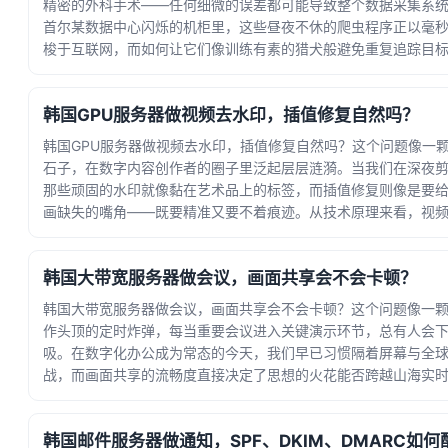
精密的外科手术——任何细微的误差都可能导致整个数据采集系
首尔某数据中心闪烁的机柜里，这些昼夜不休的爬虫程序正以毫
梭于互联网，而如何让它们像训练有素的猎犬般避免重复追踪目
定项目成... · 时间：2026-06-07 14:39:40
韩国GPU服务器做视频去水印，插值修复自然吗？
韩国GPU服务器做视频去水印，插值修复自然吗？这个问题像一
石子，在数字内容创作者的圈子里泛起层层涟漪。当我们在深夜
那些顽固的水印就像黏在艺术品上的标签，而插值修复则像是要
画缺失的嘴角——既要精准又要不着痕迹。从技术原理来看，视
是图像... · 时间：2026-06-03 21:50:21
韩国大带宽服务器做会议，画面共享会不会卡顿？
韩国大带宽服务器做会议，画面共享会不会卡顿？这个问题像一
作头顶的定时炸弹，每当重要会议进入关键演示环节，总有人会
吸。在数字化办公成为常态的今天，我们早已习惯隔着屏幕与全
战，而画面共享的流畅度直接决定了思想的火花能否跨越山海实
开这个谜... · 时间：2026-05-30 23:06:42
韩国邮件服务器做通知，SPF、DKIM、DMARC如