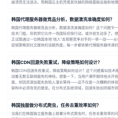
崩溃而无法送达。而韩国云主机凭借其优越的网络基础设施和地
为亚太... · 时间：2026-06-19 17:47:14
韩国代理服务器做竞品分析，数据清洗准确度如何？
韩国代理服务器做竞品分析，数据清洗准确度如何？这个问题乍
技术门槛，但若把它比作一场国际侦探行动，或许就生动多了。
正试图通过一位韩国本地“线人”去观察竞争对手的一举一动——从
促销策略到社交媒体的话题热度，每一步都依赖代理服务器传递
性。而数... · 时间：2026-06-15 05:34:00
韩国CDN回源失败重试，降级策略如何设计？
韩国CDN回源失败重试，降级策略如何设计？这个问题看似技术
动着无数互联网服务的神经。想象一下，当用户满怀期待地点开
面，却因资源加载失败陷入漫长等待——这不仅是一次糟糕的体
架构中必须攻克的堡垒。在分布式系统领域，回源失败如同城市
主干管... · 时间：2026-06-11 13:35:20
韩国独服做分布式爬虫，任务去重效率如何？
当我们在韩国独立服务器上部署分布式爬虫时，任务去重效率的