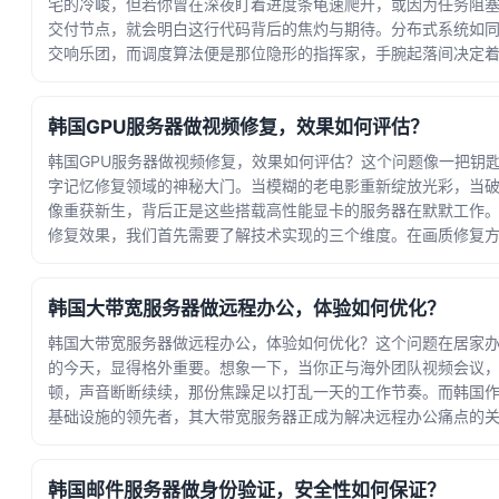
宅的冷峻，但若你曾在深夜盯着进度条龟速爬升，或因为任务阻
交付节点，就会明白这行代码背后的焦灼与期待。分布式系统如
交响乐团，而调度算法便是那位隐形的指挥家，手腕起落间决定
流畅与精... · 时间：2026-07-17 15:40:33
韩国GPU服务器做视频修复，效果如何评估？
韩国GPU服务器做视频修复，效果如何评估？这个问题像一把钥
字记忆修复领域的神秘大门。当模糊的老电影重新绽放光彩，当
像重获新生，背后正是这些搭载高性能显卡的服务器在默默工作
修复效果，我们首先需要了解技术实现的三个维度。在画质修复
务器通... · 时间：2026-07-13 16:54:13
韩国大带宽服务器做远程办公，体验如何优化？
韩国大带宽服务器做远程办公，体验如何优化？这个问题在居家
的今天，显得格外重要。想象一下，当你正与海外团队视频会议
顿，声音断断续续，那份焦躁足以打乱一天的工作节奏。而韩国
基础设施的领先者，其大带宽服务器正成为解决远程办公痛点的
有高速硬... · 时间：2026-07-09 23:38:25
韩国邮件服务器做身份验证，安全性如何保证？