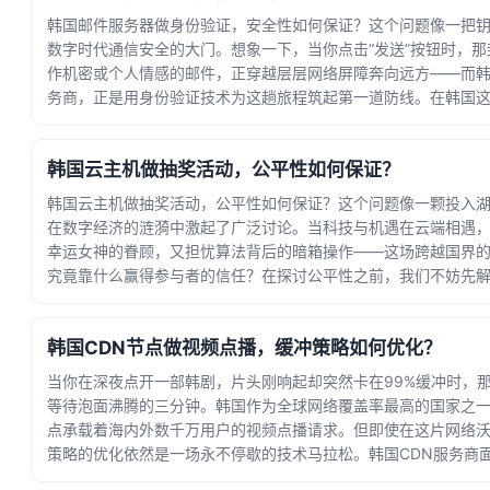
韩国邮件服务器做身份验证，安全性如何保证？这个问题像一把
数字时代通信安全的大门。想象一下，当你点击“发送”按钮时，那
作机密或个人情感的邮件，正穿越层层网络屏障奔向远方——而
务商，正是用身份验证技术为这趟旅程筑起第一道防线。在韩国
网普及... · 时间：2026-07-05 00:07:26
韩国云主机做抽奖活动，公平性如何保证？
韩国云主机做抽奖活动，公平性如何保证？这个问题像一颗投入
在数字经济的涟漪中激起了广泛讨论。当科技与机遇在云端相遇
幸运女神的眷顾，又担忧算法背后的暗箱操作——这场跨越国界
究竟靠什么赢得参与者的信任？在探讨公平性之前，我们不妨先
奖的技术... · 时间：2026-07-01 14:21:01
韩国CDN节点做视频点播，缓冲策略如何优化？
当你在深夜点开一部韩剧，片头刚响起却突然卡在99%缓冲时，
等待泡面沸腾的三分钟。韩国作为全球网络覆盖率最高的国家之一
点承载着海内外数千万用户的视频点播请求。但即使在这片网络
策略的优化依然是一场永不停歇的技术马拉松。韩国CDN服务商
蜜... · 时间：2026-06-29 00:24:12