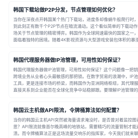
韩国下载站做P2P分发，节点管理如何优化？
当你在深夜点开韩国某个热门下载站，进度条却像蜗牛般爬行时
到此刻正有数千个P2P节点在暗流涌动。这个看似简单的下载动
场关于节点管理的精密博弈。韩国作为全球网速最快的国家之一
面临着独特的困境。随着4K影视资源与大型游戏安装包体积的暴
化服... · 时间：2026-08-04 08:11:41
韩国代理服务器做IP池管理，可用性如何保证？
韩国代理服务器做IP池管理，可用性如何保证？这个问题像一把
跨境业务从业者心头最敏感的那把锁。在数字贸易的浪潮中，IP
工具，更是连接市场的桥梁，而韩国作为亚洲网络枢纽，其代理
直接关系到企业能否在全球化竞争中站稳脚跟。要理解IP池管理
不... · 时间：2026-08-02 19:16:59
韩国云主机做API限流，令牌桶算法如何配置？
当你的韩国云主机API突然被海量请求淹没时，是否曾对着监控图
思？API限流就像首尔晚高峰的地铁站，需要精巧的流量管制才能
溃。而令牌桶算法正是这场流量交响乐的指挥家，今天我们就来