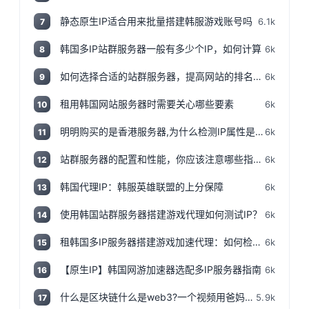
静态原生IP适合用来批量搭建韩服游戏账号吗
6.1k
7
韩国多IP站群服务器一般有多少个IP，如何计算
6k
8
如何选择合适的站群服务器，提高网站的排名和流量
6k
9
租用韩国网站服务器时需要关心哪些要素
6k
10
明明购买的是香港服务器,为什么检测IP属性是归美国?「视频+文案」
6k
11
站群服务器的配置和性能，你应该注意哪些指标和参数？
6k
12
韩国代理IP：韩服英雄联盟的上分保障
6k
13
使用韩国站群服务器搭建游戏代理如何测试IP？
6k
14
租韩国多IP服务器搭建游戏加速代理：如何检测IP地址是否为本地IP
6k
15
【原生IP】韩国网游加速器选配多IP服务器指南
6k
16
什么是区块链什么是web3?一个视频用爸妈都能听得懂的话说清楚,撸空投入门视频!
5.9k
17